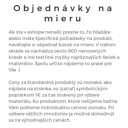
Objednávky na
mieru
Ak ste v eshope nenašli presne to, čo hľadáte
alebo máte špecifické požiadavky na produkt,
neváhajte si objednať kúsok na mieru. V našom
sklade sa nachádza okolo 800 nenosených
kravát a iné textilné zvyšky najrôznejších farieb a
materiálov. Spolu určite nájdeme to pravé pre
Vás :)
Ceny za štandardné produkty sú rovnaké, ako
nájdete na stránke, so (zatiaľ) symbolickým
poplatkom 1€ za čas strávený pri výbere
materiálu. Ku produktom, ktoré nešijeme bežne,
Vám pošleme individuálnu cenovú ponuku. Pri
odbere väčších množstiev je možné dohodnúť
sa na výhodnejších cenách.