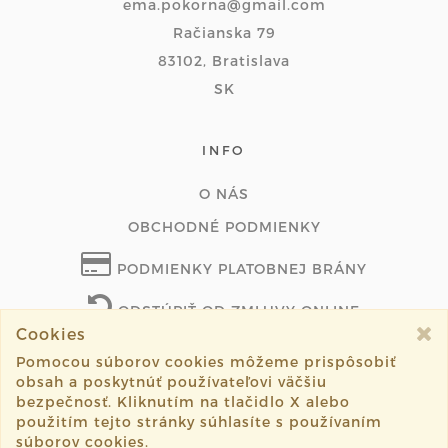
ema.pokorna@gmail.com
Račianska 79
83102, Bratislava
SK
INFO
O NÁS
OBCHODNÉ PODMIENKY
PODMIENKY PLATOBNEJ BRÁNY
ODSTÚPIŤ OD ZMLUVY ONLINE
Cookies
Pomocou súborov cookies môžeme prispôsobiť
obsah a poskytnúť používateľovi väčšiu
©2026 retie.sk všetky práva vyhradené.
bezpečnosť. Kliknutím na tlačidlo X alebo
použitím tejto stránky súhlasíte s používaním
Vytvorené systémom
sashe.sk
súborov cookies.